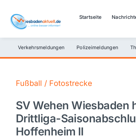
Skip
to
Startseite
Nachricht
content
Verkehrsmeldungen
Polizeimeldungen
Th
Fußball / Fotostrecke
SV Wehen Wiesbaden h
Drittliga-Saisonabsch
Hoffenheim II