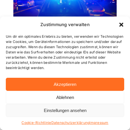
Zustimmung verwalten
Verkehrsunfall
Um dir ein optimales Erlebnis zu bieten, verwenden wir Technologien
wie Cookies, um Geräteinformationen zu speichern und/oder darauf
zuzugreifen. Wenn du diesen Technologien zustimmst, können wir
Daten wie das Surfverhalten oder eindeutige IDs auf dieser Website
Unter Drogen auf E-Scooter:
verarbeiten. Wenn du deine Zustimmung nicht erteilst oder
zurückziehst, können bestimmte Merkmale und Funktionen
17-Jährige baut Unfall und
beeinträchtigt werden.
greift Polizistin an
Akzeptieren
In Wiesbaden-Bierstadt hat eine
Ablehnen
17-jährige E-Scooter-Fahrerin in
der Nacht zum Mittwoch einen
Einstellungen ansehen
Unfall verursacht und […]
Cookie-Richtlinie
Datenschutzerklärung
Impressum