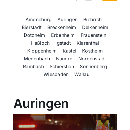
Sport
Amöneburg
Auringen
Biebrich
Bierstadt
Breckenheim
Delkenheim
Kultur
Dotzheim
Erbenheim
Frauenstein
Heßloch
Igstadt
Klarenthal
Panorama
Kloppenheim
Kastel
Kostheim
Medenbach
Naurod
Nordenstadt
Rambach
Schierstein
Sonnenberg
Mein Stadtteil
Wiesbaden
Wallau
Galerie
Auringen
Verkehrsmeldungen
Polizeimeldungen