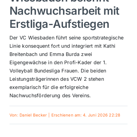
Nachwuchsarbeit mit
Sport
Erstliga-Aufstiegen
Kultur
Der VC Wiesbaden führt seine sportstrategische
Linie konsequent fort und integriert mit Kathi
Panorama
Breitenbach und Emma Burda zwei
Eigengewächse in den Profi-Kader der 1.
Volleyball Bundesliga Frauen. Die beiden
Mein Stadtteil
Leistungsträgerinnen des VCW 2 stehen
exemplarisch für die erfolgreiche
Galerie
Nachwuchsförderung des Vereins.
Verkehrsmeldungen
Von:
Daniel Becker
|
Erschienen am: 4. Juni 2026 22:28
Polizeimeldungen