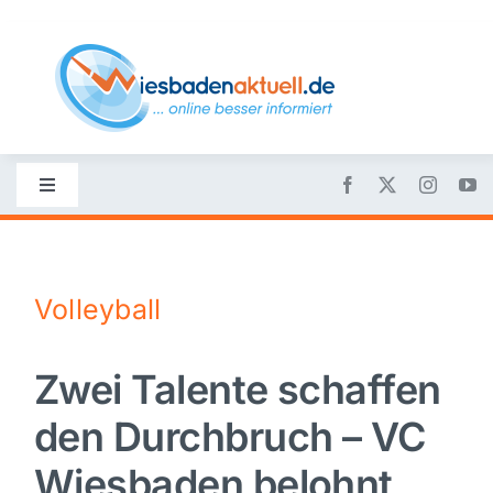
Skip
to
content
Toggle
Navigation
Startseite
Volleyball
Nachrichten
Zwei Talente schaffen
Politik
den Durchbruch – VC
Wirtschaft
Wiesbaden belohnt