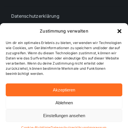
Datenschutzerklärung
Zustimmung verwalten
AGBs
Um dir ein optimales Erlebnis zu bieten, verwenden wir Technologien
wie Cookies, um Geräteinformationen zu speichern und/oder darauf
Cookie-Richtlinie (EU)
zuzugreifen. Wenn du diesen Technologien zustimmst, können wir
Daten wie das Surfverhalten oder eindeutige IDs auf dieser Website
verarbeiten. Wenn du deine Zustimmung nicht erteilst oder
zurückziehst, können bestimmte Merkmale und Funktionen
Mediendaten
beeinträchtigt werden.
Akzeptieren
© 2026 - Wiesbadenaktuell ...online besser informiert!
Ablehnen
Einstellungen ansehen
Hosting bei alkima WEB & DESIGN ®
Cookie-Richtlinie
Datenschutzerklärung
Impressum