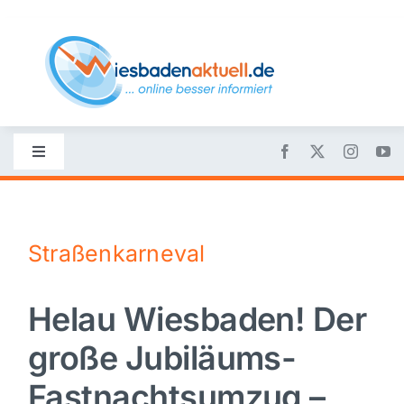
Skip
to
content
Toggle
Navigation
Startseite
Straßenkarneval
Nachrichten
Helau Wiesbaden! Der
Politik
große Jubiläums-
Wirtschaft
Fastnachtsumzug –