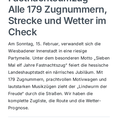
Alle 179 Zugnummern,
Sport
Strecke und Wetter im
Kultur
Check
Am Sonntag, 15. Februar, verwandelt sich die
Panorama
Wiesbadener Innenstadt in eine riesige
Partymeile. Unter dem besonderen Motto „Sieben
Mein Stadtteil
Mal elf Jahre Fastnachtszug“ feiert die hessische
Landeshauptstadt ein närrisches Jubiläum. Mit
Galerie
179 Zugnummern, prachtvollen Motivwagen und
lautstarken Musikzügen zieht der „Lindwurm der
Freude“ durch die Straßen. Wir haben die
Verkehrsmeldungen
komplette Zugliste, die Route und die Wetter-
Prognose.
Polizeimeldungen