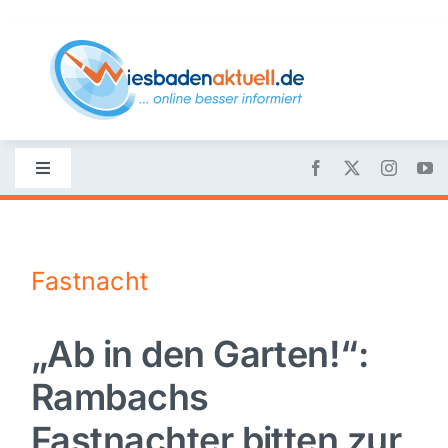
Skip
to
content
Toggle
Navigation
Startseite
Fastnacht
Nachrichten
„Ab in den Garten!“:
Politik
Rambachs
Wirtschaft
Fastnachter bitten zur