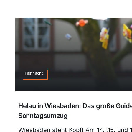
Fastnacht
Helau in Wiesbaden: Das große Gui
Sonntagsumzug
Wiesbaden steht Kopf! Am 14. ,15. und