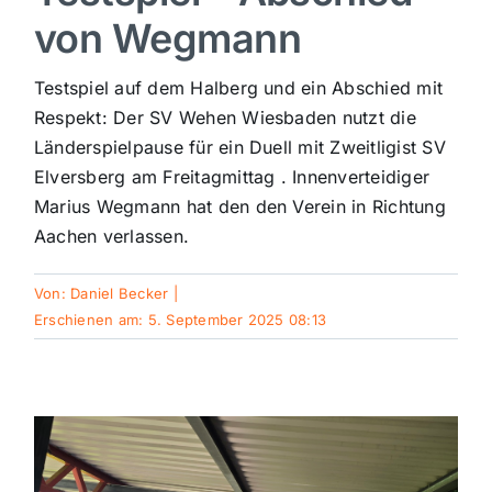
von Wegmann
Sport
Testspiel auf dem Halberg und ein Abschied mit
Kultur
Respekt: Der SV Wehen Wiesbaden nutzt die
Länderspielpause für ein Duell mit Zweitligist SV
Elversberg am Freitagmittag . Innenverteidiger
Panorama
Marius Wegmann hat den den Verein in Richtung
Aachen verlassen.
Mein Stadtteil
Von:
Daniel Becker
|
Erschienen am: 5. September 2025 08:13
Galerie
Verkehrsmeldungen
Polizeimeldungen