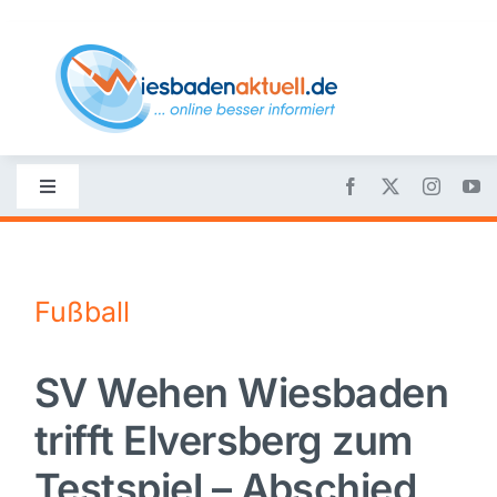
Skip
to
content
Toggle
Navigation
Startseite
Fußball
Nachrichten
SV Wehen Wiesbaden
Politik
trifft Elversberg zum
Wirtschaft
Testspiel – Abschied