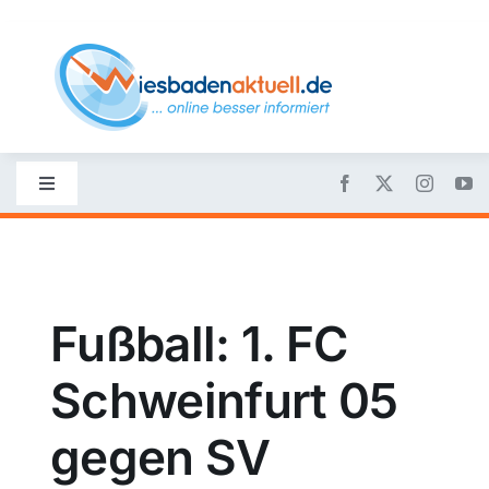
Skip
to
content
Toggle
Navigation
Startseite
Nachrichten
Fußball: 1. FC
Schweinfurt 05
Politik
gegen SV
Wirtschaft