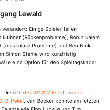
zugang Lewald
 verändert: Einige Spieler fallen
ian Hübner (Rückenprobleme), Robin Kalem
t (muskuläre Probleme) und Ben Nink
on Simon Stehle wird kurzfristig
äre eine Option für den Spieltagskader.
e: Die
U19 des SVWW feierte einen
 DFB-Pokal
. Jan Becker konnte am letzten
e Talente wie Finn Ludwig und Tim