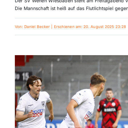
Der SV Wehen Wiesbaden steht am Freitagabend vo
Die Mannschaft ist heiß auf das Flutlichtspiel geg
Von:
Daniel Becker
|
Erschienen am: 20. August 2025 23:28