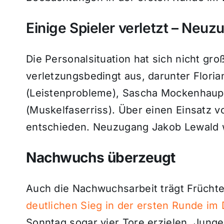
Einige Spieler verletzt – Neu
Die Personalsituation hat sich nicht groß
verletzungsbedingt aus, darunter Flor
(Leistenprobleme), Sascha Mockenhaup
(Muskelfaserriss). Über einen Einsatz v
entschieden. Neuzugang Jakob Lewald w
Nachwuchs überzeugt
Auch die Nachwuchsarbeit trägt Frücht
deutlichen Sieg in der ersten Runde im
Sonntag sogar vier Tore erzielen. Jung