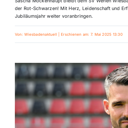
Sascha Mockenhaupt bleibt dem SV Wehen Wiesbade
der Rot-Schwarzen! Mit Herz, Leidenschaft und Erf
Jubiläumsjahr weiter voranbringen.
Von:
Wiesbadenaktuell
|
Erschienen am: 7. Mai 2025 13:30