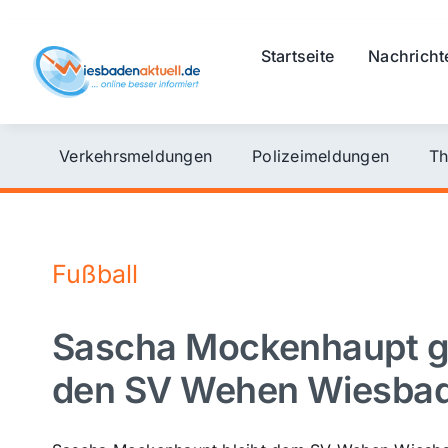
Skip
to
Startseite
Nachricht
content
Verkehrsmeldungen
Polizeimeldungen
Th
Fußball
Sascha Mockenhaupt geh
den SV Wehen Wiesba