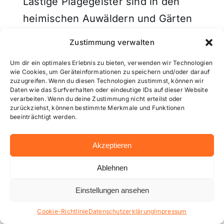
Lästige Plagegeister sind in den
heimischen Auwäldern und Gärten
wieder auf dem Vormarsch und
Zustimmung verwalten
auch die gefährliche […]
Um dir ein optimales Erlebnis zu bieten, verwenden wir Technologien
wie Cookies, um Geräteinformationen zu speichern und/oder darauf
zuzugreifen. Wenn du diesen Technologien zustimmst, können wir
Juli 9, 2026
Daten wie das Surfverhalten oder eindeutige IDs auf dieser Website
verarbeiten. Wenn du deine Zustimmung nicht erteilst oder
zurückziehst, können bestimmte Merkmale und Funktionen
beeinträchtigt werden.
Akzeptieren
Ablehnen
ÖPNV
Einstellungen ansehen
Cookie-Richtlinie
Datenschutzerklärung
Impressum