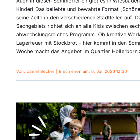
Auch in diesen Sommerferien gibt es in Wiesbaden w
Kinder! Das beliebte und bewährte Format „Schöne 
seine Zelte in den verschiedenen Stadtteilen auf. 
Sachgebiets richtet sich an alle Kids zwischen sec
abwechslungsreiches Programm. Ob kreative Works
Lagerfeuer mit Stockbrot – hier kommt in den Somme
Woche macht das Angebot im Quartier Hollerborn S
Von:
Daniel Becker
|
Erschienen am: 6. Juli 2026 12:30