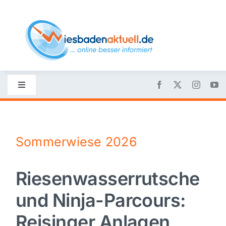
Skip
to
content
Toggle
Navigation
Startseite
Sommerwiese 2026
Nachrichten
Riesenwasserrutsche
Politik
und Ninja-Parcours:
Wirtschaft
Reisinger Anlagen