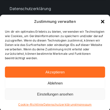
Datenschutzerklärung
Zustimmung verwalten
AGBs
Um dir ein optimales Erlebnis zu bieten, verwenden wir Technologien
wie Cookies, um Geräteinformationen zu speichern und/oder darauf
Cookie-Richtlinie (EU)
zuzugreifen. Wenn du diesen Technologien zustimmst, können wir
Daten wie das Surfverhalten oder eindeutige IDs auf dieser Website
verarbeiten. Wenn du deine Zustimmung nicht erteilst oder
zurückziehst, können bestimmte Merkmale und Funktionen
Mediendaten
beeinträchtigt werden.
Akzeptieren
© 2026 - Wiesbadenaktuell ...online besser informiert!
Ablehnen
Einstellungen ansehen
Hosting bei alkima WEB & DESIGN ®
Cookie-Richtlinie
Datenschutzerklärung
Impressum