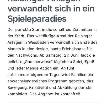
verwandelt sich in ein
Sport
Spieleparadies
Kultur
Der perfekte Start in die schulfreie Zeit mitten in
der Stadt. Das weitläufige Areal der Reisinger
Panorama
Anlagen in Wiesbaden verwandelt sich Ende des
Monats in eine riesige, bunte Erlebnisoase für
den Nachwuchs. Ab Samstag, 27. Juni, lädt die
Mein Stadtteil
beliebte „Sommerwiese“ täglich zu Spiel, Spaß
und jeder Menge Action ein. An fünf
Galerie
aufeinanderfolgenden Tagen wird Familien ein
abwechslungsreiches Programm geboten, das
Verkehrsmeldungen
Bewegung, Kreativität und Abkühlung perfekt
kombiniert. Das Angebot ist kostenfrei!
Polizeimeldungen