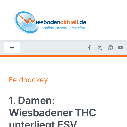
Skip
to
content
Toggle
Navigation
Startseite
Feldhockey
Nachrichten
1. Damen:
Politik
Wiesbadener THC
Wirtschaft
unterliegt ESV