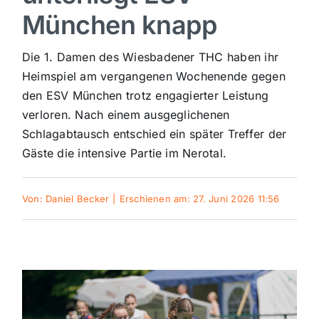
München knapp
Sport
Die 1. Damen des Wiesbadener THC haben ihr
Kultur
Heimspiel am vergangenen Wochenende gegen
den ESV München trotz engagierter Leistung
verloren. Nach einem ausgeglichenen
Panorama
Schlagabtausch entschied ein später Treffer der
Gäste die intensive Partie im Nerotal.
Mein Stadtteil
Von:
Daniel Becker
|
Erschienen am: 27. Juni 2026 11:56
Galerie
Verkehrsmeldungen
Polizeimeldungen