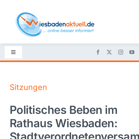
Skip
to
content
Toggle
Navigation
Startseite
Sitzungen
Nachrichten
Politisches Beben im
Politik
Rathaus Wiesbaden:
Wirtschaft
Stadtverordnetenversa