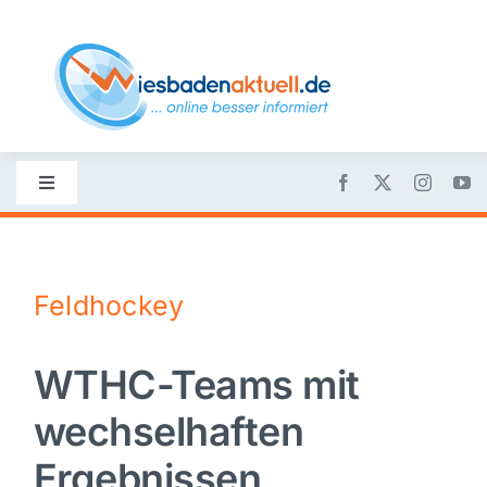
Skip
to
content
Toggle
Navigation
Startseite
Feldhockey
Nachrichten
WTHC-Teams mit
Politik
wechselhaften
Wirtschaft
Ergebnissen