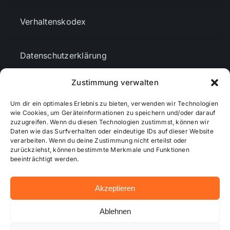
Verhaltenskodex
Datenschutzerklärung
Zustimmung verwalten
AGBs
Um dir ein optimales Erlebnis zu bieten, verwenden wir Technologien
wie Cookies, um Geräteinformationen zu speichern und/oder darauf
Cookie-Richtlinie (EU)
zuzugreifen. Wenn du diesen Technologien zustimmst, können wir
Daten wie das Surfverhalten oder eindeutige IDs auf dieser Website
verarbeiten. Wenn du deine Zustimmung nicht erteilst oder
zurückziehst, können bestimmte Merkmale und Funktionen
Mediendaten
beeinträchtigt werden.
Akzeptieren
© 2026 - Wiesbadenaktuell ...online besser informiert!
Ablehnen