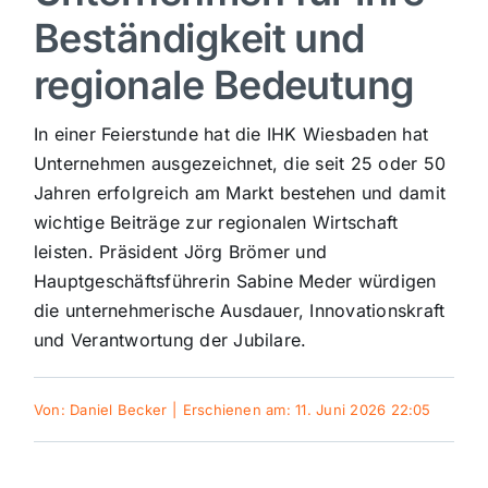
Beständigkeit und
Sport
regionale Bedeutung
Kultur
In einer Feierstunde hat die IHK Wiesbaden hat
Unternehmen ausgezeichnet, die seit 25 oder 50
Panorama
Jahren erfolgreich am Markt bestehen und damit
wichtige Beiträge zur regionalen Wirtschaft
leisten. Präsident Jörg Brömer und
Mein Stadtteil
Hauptgeschäftsführerin Sabine Meder würdigen
die unternehmerische Ausdauer, Innovationskraft
Galerie
und Verantwortung der Jubilare.
Verkehrsmeldungen
Von:
Daniel Becker
|
Erschienen am: 11. Juni 2026 22:05
Polizeimeldungen