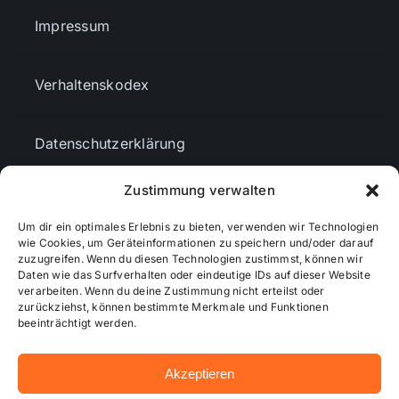
Impressum
Verhaltenskodex
Datenschutzerklärung
Zustimmung verwalten
AGBs
Um dir ein optimales Erlebnis zu bieten, verwenden wir Technologien
wie Cookies, um Geräteinformationen zu speichern und/oder darauf
Cookie-Richtlinie (EU)
zuzugreifen. Wenn du diesen Technologien zustimmst, können wir
Daten wie das Surfverhalten oder eindeutige IDs auf dieser Website
verarbeiten. Wenn du deine Zustimmung nicht erteilst oder
zurückziehst, können bestimmte Merkmale und Funktionen
Mediendaten
beeinträchtigt werden.
Akzeptieren
© 2026 - Wiesbadenaktuell ...online besser informiert!