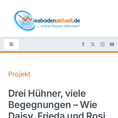
Skip
to
content
Toggle
Navigation
Startseite
Projekt
Nachrichten
Drei Hühner, viele
Politik
Begegnungen – Wie
Wirtschaft
Daisy, Frieda und Rosi