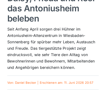
das Antoniusheim
Sport
beleben
Kultur
Seit Anfang April sorgen drei Hühner im
Antoniusheim-Altenzentrum in Wiesbaden-
Panorama
Sonnenberg für spürbar mehr Leben, Austausch
und Freude. Das tiergestützte Projekt zeigt
eindrucksvoll, wie sehr Tiere den Alltag von
Mein Stadtteil
Bewohnerinnen und Bewohnern, Mitarbeitenden
und Angehörigen bereichern können.
Galerie
Von:
Daniel Becker
|
Erschienen am: 11. Juni 2026 20:57
Verkehrsmeldungen
Polizeimeldungen