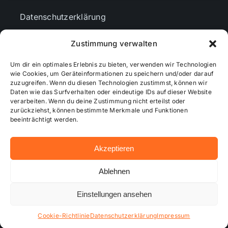
Datenschutzerklärung
Zustimmung verwalten
AGBs
Um dir ein optimales Erlebnis zu bieten, verwenden wir Technologien
wie Cookies, um Geräteinformationen zu speichern und/oder darauf
Cookie-Richtlinie (EU)
zuzugreifen. Wenn du diesen Technologien zustimmst, können wir
Daten wie das Surfverhalten oder eindeutige IDs auf dieser Website
verarbeiten. Wenn du deine Zustimmung nicht erteilst oder
zurückziehst, können bestimmte Merkmale und Funktionen
Mediendaten
beeinträchtigt werden.
Akzeptieren
© 2026 - Wiesbadenaktuell ...online besser informiert!
Ablehnen
Einstellungen ansehen
Hosting bei alkima WEB & DESIGN ®
Cookie-Richtlinie
Datenschutzerklärung
Impressum