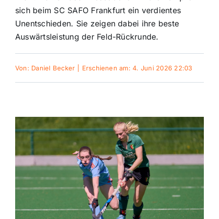
sich beim SC SAFO Frankfurt ein verdientes
Sport
Unentschieden. Sie zeigen dabei ihre beste
Auswärtsleistung der Feld-Rückrunde.
Kultur
Von:
Daniel Becker
|
Erschienen am: 4. Juni 2026 22:03
Panorama
Mein Stadtteil
Galerie
Verkehrsmeldungen
Polizeimeldungen