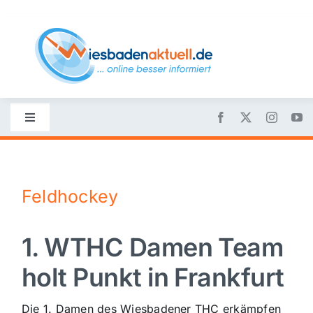
Skip
to
content
Toggle
Navigation
Startseite
Feldhockey
Nachrichten
1. WTHC Damen Team
Politik
holt Punkt in Frankfurt
Wirtschaft
Die 1. Damen des Wiesbadener THC erkämpfen