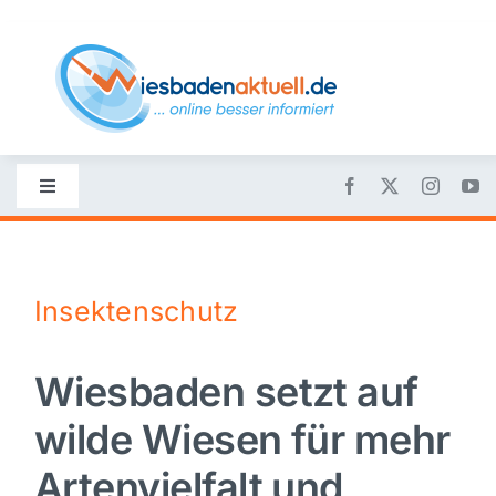
Skip
to
content
Toggle
Navigation
Startseite
Insektenschutz
Nachrichten
Wiesbaden setzt auf
Politik
wilde Wiesen für mehr
Wirtschaft
Artenvielfalt und