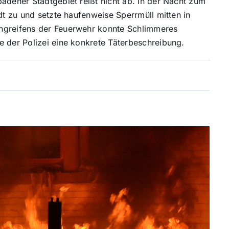
adener Stadtgebiet reißt nicht ab. In der Nacht zum
dt zu und setzte haufenweise Sperrmüll mitten in
ingreifens der Feuerwehr konnte Schlimmeres
e der Polizei eine konkrete Täterbeschreibung.