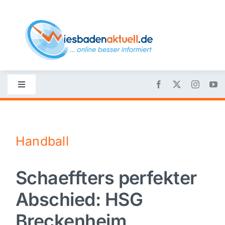
Skip
to
content
Toggle
Navigation
Startseite
Handball
Nachrichten
Schaeffters perfekter
Politik
Abschied: HSG
Wirtschaft
Breckenheim