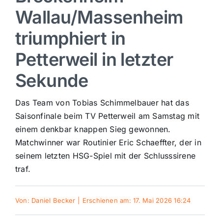
Wallau/Massenheim
Sport
triumphiert in
Kultur
Petterweil in letzter
Sekunde
Panorama
Das Team von Tobias Schimmelbauer hat das
Mein Stadtteil
Saisonfinale beim TV Petterweil am Samstag mit
einem denkbar knappen Sieg gewonnen.
Matchwinner war Routinier Eric Schaeffter, der in
Galerie
seinem letzten HSG-Spiel mit der Schlusssirene
traf.
Verkehrsmeldungen
Von:
Daniel Becker
|
Erschienen am: 17. Mai 2026 16:24
Polizeimeldungen