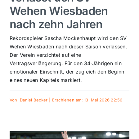
Wehen Wiesbaden
Sport
nach zehn Jahren
Kultur
Rekordspieler Sascha Mockenhaupt wird den SV
Wehen Wiesbaden nach dieser Saison verlassen.
Panorama
Der Verein verzichtet auf eine
Vertragsverlängerung. Für den 34‑Jährigen ein
emotionaler Einschnitt, der zugleich den Beginn
Mein Stadtteil
eines neuen Kapitels markiert.
Galerie
Von:
Daniel Becker
|
Erschienen am: 13. Mai 2026 22:56
Verkehrsmeldungen
Polizeimeldungen