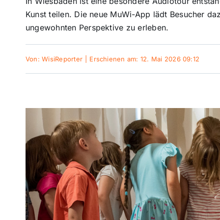
In Wiesbaden ist eine besondere Audiotour entstan
Kunst teilen. Die neue MuWi-App lädt Besucher daz
ungewohnten Perspektive zu erleben.
Von:
WisiReporter
|
Erschienen am: 12. Mai 2026 09:12