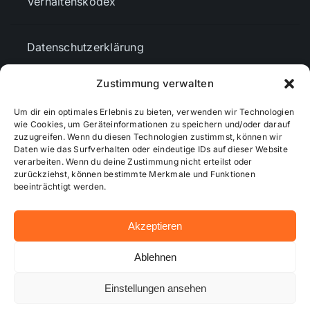
Verhaltenskodex
Datenschutzerklärung
Zustimmung verwalten
AGBs
Um dir ein optimales Erlebnis zu bieten, verwenden wir Technologien
wie Cookies, um Geräteinformationen zu speichern und/oder darauf
zuzugreifen. Wenn du diesen Technologien zustimmst, können wir
Cookie-Richtlinie (EU)
Daten wie das Surfverhalten oder eindeutige IDs auf dieser Website
verarbeiten. Wenn du deine Zustimmung nicht erteilst oder
zurückziehst, können bestimmte Merkmale und Funktionen
Mediendaten
beeinträchtigt werden.
Akzeptieren
© 2026 - Wiesbadenaktuell ...online besser informiert!
Ablehnen
Einstellungen ansehen
Hosting bei alkima WEB & DESIGN ®