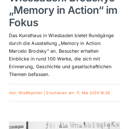
„Memory in Action“ im
Sport
Fokus
Kultur
Das Kunsthaus in Wiesbaden bietet Rundgänge
durch die Ausstellung „Memory in Action:
Panorama
Marcelo Brodsky“ an. Besucher erhalten
Einblicke in rund 100 Werke, die sich mit
Erinnerung, Geschichte und gesellschaftlichen
Mein Stadtteil
Themen befassen.
Galerie
Von:
WisiReporter
|
Erschienen am: 11. Mai 2026 16:26
Verkehrsmeldungen
Polizeimeldungen