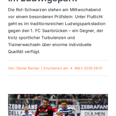
Sport
Die Rot-Schwarzen stehen am Mittwochabend
vor einem besonderen Prüfstein: Unter Flutlicht
geht es im traditionsreichen Ludwigsparkstadion
Kultur
gegen den 1. FC Saarbrücken – ein Gegner, der
trotz sportlicher Turbulenzen und
Panorama
Trainerwechseln über enorme individuelle
Qualität verfügt.
Mein Stadtteil
Von:
Daniel Becker
|
Erschienen am: 4. März 2026 06:51
Galerie
Verkehrsmeldungen
Polizeimeldungen