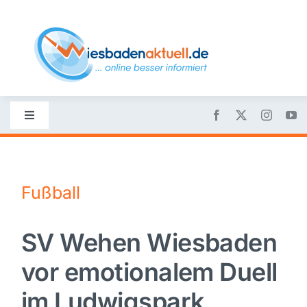
Skip
to
content
Toggle
Navigation
Startseite
Fußball
Nachrichten
SV Wehen Wiesbaden
Politik
vor emotionalem Duell
Wirtschaft
im Ludwigspark