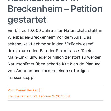
Breckenheim – Petition
Sport
gestartet
Kultur
Ein bis zu 10.000 Jahre alter Naturschatz steht in
Wiesbaden-Breckenheim vor dem Aus. Das
Panorama
seltene Kalkflachmoor in den "Prügelwiesen“
droht durch den Bau der Stromtrasse "Rhein-
Main-Link“ unwiederbringlich zerstört zu werden.
Mein Stadtteil
Naturschützer üben scharfe Kritik an de Planung
von Amprion und fordern einen sofortigen
Galerie
Trassenstopp.
Verkehrsmeldungen
Von:
Daniel Becker
|
Erschienen am: 21. Februar 2026 15:54
Polizeimeldungen