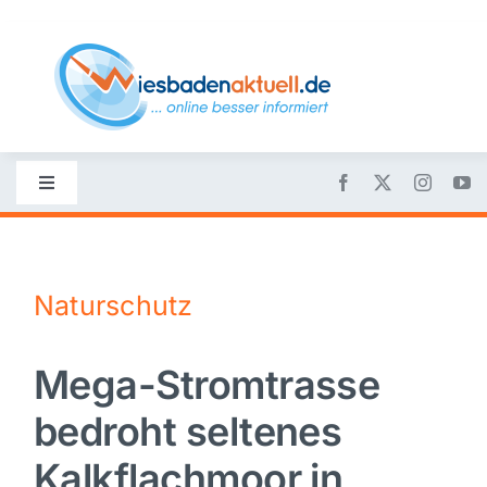
Skip
to
content
Toggle
Navigation
Startseite
Naturschutz
Nachrichten
Mega-Stromtrasse
Politik
bedroht seltenes
Wirtschaft
Kalkflachmoor in