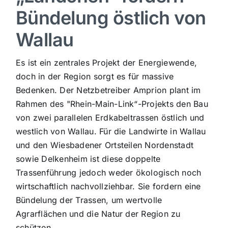
Bündelung östlich von
Sport
Wallau
Kultur
Es ist ein zentrales Projekt der Energiewende,
doch in der Region sorgt es für massive
Panorama
Bedenken. Der Netzbetreiber Amprion plant im
Rahmen des "Rhein-Main-Link“-Projekts den Bau
von zwei parallelen Erdkabeltrassen östlich und
Mein Stadtteil
westlich von Wallau. Für die Landwirte in Wallau
und den Wiesbadener Ortsteilen Nordenstadt
Galerie
sowie Delkenheim ist diese doppelte
Trassenführung jedoch weder ökologisch noch
Verkehrsmeldungen
wirtschaftlich nachvollziehbar. Sie fordern eine
Bündelung der Trassen, um wertvolle
Agrarflächen und die Natur der Region zu
Polizeimeldungen
schützen.