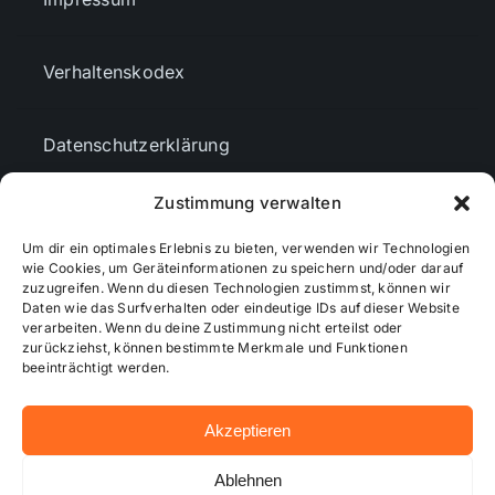
Verhaltenskodex
Datenschutzerklärung
Zustimmung verwalten
AGBs
Um dir ein optimales Erlebnis zu bieten, verwenden wir Technologien
wie Cookies, um Geräteinformationen zu speichern und/oder darauf
Cookie-Richtlinie (EU)
zuzugreifen. Wenn du diesen Technologien zustimmst, können wir
Daten wie das Surfverhalten oder eindeutige IDs auf dieser Website
verarbeiten. Wenn du deine Zustimmung nicht erteilst oder
zurückziehst, können bestimmte Merkmale und Funktionen
Mediendaten
beeinträchtigt werden.
Akzeptieren
© 2026 - Wiesbadenaktuell ...online besser informiert!
Ablehnen