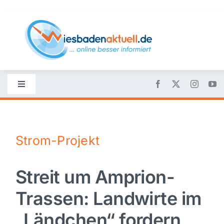
Skip
to
content
Toggle
Navigation
Startseite
Strom-Projekt
Nachrichten
Streit um Amprion-
Politik
Trassen: Landwirte im
Wirtschaft
„Ländchen“ fordern