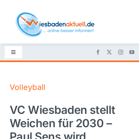
Skip
to
content
Toggle
Navigation
Startseite
Volleyball
Nachrichten
VC Wiesbaden stellt
Politik
Weichen für 2030 –
Wirtschaft
Paul Sens wird