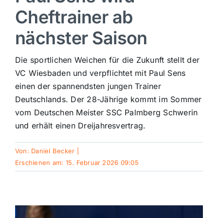
Cheftrainer ab
Sport
nächster Saison
Kultur
Die sportlichen Weichen für die Zukunft stellt der
VC Wiesbaden und verpflichtet mit Paul Sens
Panorama
einen der spannendsten jungen Trainer
Deutschlands. Der 28-Jährige kommt im Sommer
vom Deutschen Meister SSC Palmberg Schwerin
Mein Stadtteil
und erhält einen Dreijahresvertrag.
Galerie
Von:
Daniel Becker
|
Erschienen am: 15. Februar 2026 09:05
Verkehrsmeldungen
Polizeimeldungen