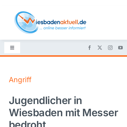
Skip
to
content
Toggle
Navigation
Startseite
Angriff
Nachrichten
Jugendlicher in
Politik
Wiesbaden mit Messer
Wirtschaft
bedroht