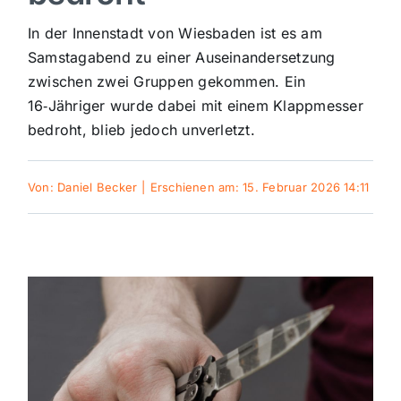
Sport
In der Innenstadt von Wiesbaden ist es am
Samstagabend zu einer Auseinandersetzung
zwischen zwei Gruppen gekommen. Ein
Kultur
16‑Jähriger wurde dabei mit einem Klappmesser
bedroht, blieb jedoch unverletzt.
Panorama
Von:
Daniel Becker
|
Erschienen am: 15. Februar 2026 14:11
Mein Stadtteil
Galerie
Verkehrsmeldungen
Polizeimeldungen