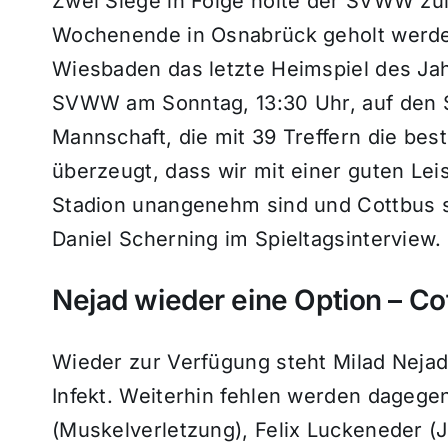
Zwei Siege in Folge holte der SVWW zul
Wochenende in Osnabrück geholt werde
Wiesbaden das letzte Heimspiel des Jahr
SVWW am Sonntag, 13:30 Uhr, auf den Sp
Mannschaft, die mit 39 Treffern die beste
überzeugt, dass wir mit einer guten Le
Stadion unangenehm sind und Cottbus s
Daniel Scherning im Spieltagsinterview.
Nejad wieder eine Option – Co
Wieder zur Verfügung steht Milad Nej
Infekt. Weiterhin fehlen werden dagege
(Muskelverletzung), Felix Luckeneder (