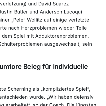
elverletzung) und David Suárez
 Justin Butler und Anderson Lucoqui
er „Pele“ Wollitz auf einige verletzte
ierte nach Herzproblemen wieder Teile
or dem Spiel mit Adduktorenproblemen.
t Schulterproblemen ausgewechselt, sein
umtore Beleg für individuelle
e Scherning als „kompliziertes Spiel“,
entschieden wurde. „Wir haben defensiv
g erarbeitet“, so der Coach. Die jüngsten