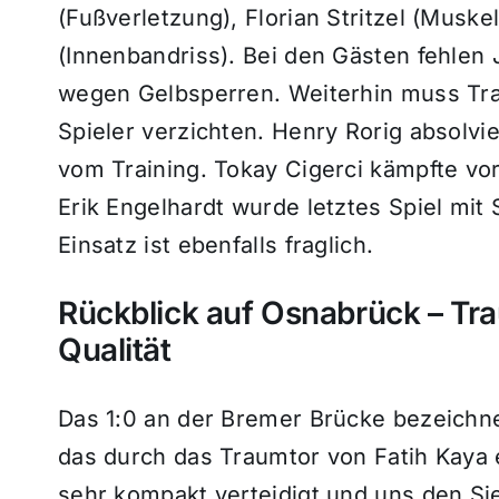
(Fußverletzung), Florian Stritzel (Musk
(Innenbandriss). Bei den Gästen fehlen
wegen Gelbsperren. Weiterhin muss Train
Spieler verzichten. Henry Rorig absolv
vom Training. Tokay Cigerci kämpfte v
Erik Engelhardt wurde letztes Spiel mi
Einsatz ist ebenfalls fraglich.
Rückblick auf Osnabrück – Tra
Qualität
Das 1:0 an der Bremer Brücke bezeichnet
das durch das Traumtor von Fatih Kaya 
sehr kompakt verteidigt und uns den Sie