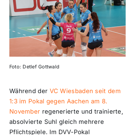
Themen und Termine
Gewinnspiele
Foto: Detlef Gottwald
Während der
VC Wiesbaden seit dem
1:3 im Pokal gegen Aachen am 8.
November
regenerierte und trainierte,
absolvierte Suhl gleich mehrere
Pflichtspiele. Im DVV-Pokal