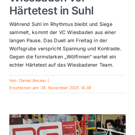
Härtetest in Suhl
Sport
Während Suhl im Rhythmus bleibt und Siege
Kultur
sammelt, kommt der VC Wiesbaden aus einer
langen Pause. Das Duell am Freitag in der
Wolfsgrube verspricht Spannung und Kontraste.
Panorama
Gegen die formstarken „Wölfinnen“ wartet ein
echter Härtetest auf das Wiesbadener Team.
Mein Stadtteil
Von:
Daniel Becker
|
Erschienen am: 28. November 2025 14:38
Galerie
Verkehrsmeldungen
Polizeimeldungen