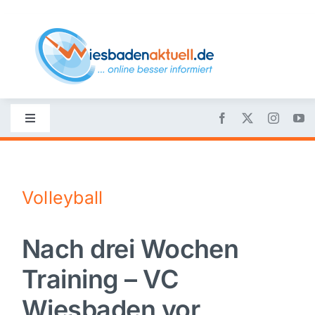
Skip
to
content
Toggle
Navigation
Startseite
Volleyball
Nachrichten
Nach drei Wochen
Politik
Training – VC
Wirtschaft
Wiesbaden vor