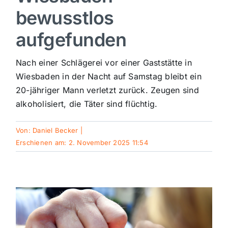
bewusstlos
Sport
aufgefunden
Kultur
Nach einer Schlägerei vor einer Gaststätte in
Wiesbaden in der Nacht auf Samstag bleibt ein
Panorama
20-jähriger Mann verletzt zurück. Zeugen sind
alkoholisiert, die Täter sind flüchtig.
Mein Stadtteil
Von:
Daniel Becker
|
Erschienen am: 2. November 2025 11:54
Galerie
Verkehrsmeldungen
Polizeimeldungen