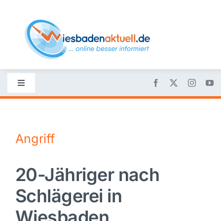
Skip
to
content
Toggle
Navigation
Startseite
Angriff
Nachrichten
20-Jähriger nach
Politik
Schlägerei in
Wirtschaft
Wiesbaden