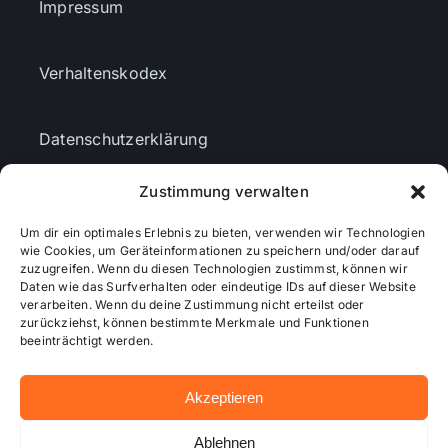
Impressum
Verhaltenskodex
Datenschutzerklärung
Zustimmung verwalten
AGBs
Um dir ein optimales Erlebnis zu bieten, verwenden wir Technologien
wie Cookies, um Geräteinformationen zu speichern und/oder darauf
Cookie-Richtlinie (EU)
zuzugreifen. Wenn du diesen Technologien zustimmst, können wir
Daten wie das Surfverhalten oder eindeutige IDs auf dieser Website
verarbeiten. Wenn du deine Zustimmung nicht erteilst oder
zurückziehst, können bestimmte Merkmale und Funktionen
Mediendaten
beeinträchtigt werden.
Akzeptieren
© 2026 - Wiesbadenaktuell ...online besser informiert!
Ablehnen