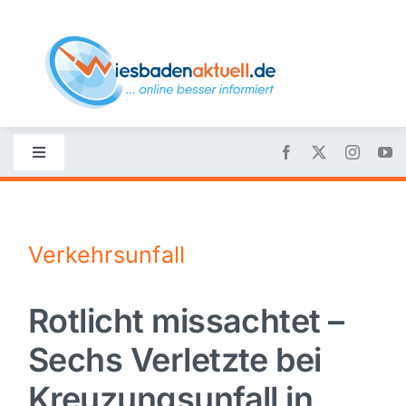
Skip
to
content
Toggle
Navigation
Startseite
Verkehrsunfall
Nachrichten
Rotlicht missachtet –
Politik
Sechs Verletzte bei
Wirtschaft
Kreuzungsunfall in