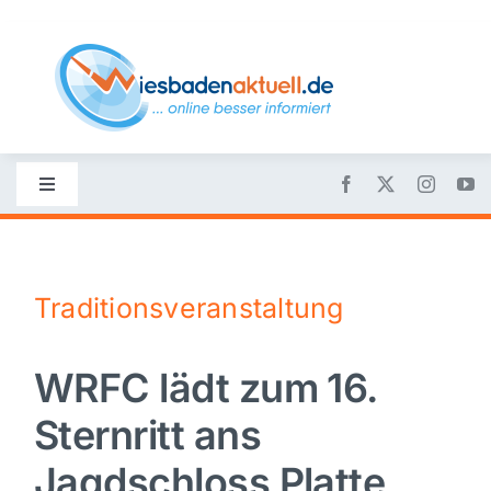
Skip
to
content
Toggle
Navigation
Startseite
Traditionsveranstaltung
Nachrichten
WRFC lädt zum 16.
Politik
Sternritt ans
Wirtschaft
Jagdschloss Platte