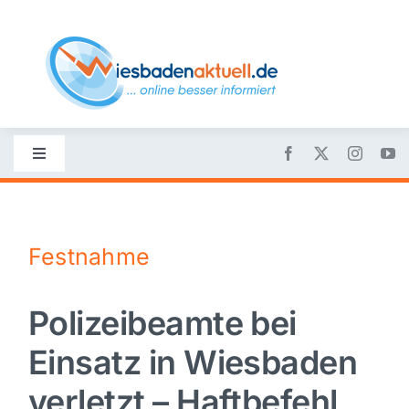
Skip
to
content
Toggle
Navigation
Startseite
Festnahme
Nachrichten
Polizeibeamte bei
Politik
Einsatz in Wiesbaden
Wirtschaft
verletzt – Haftbefehl