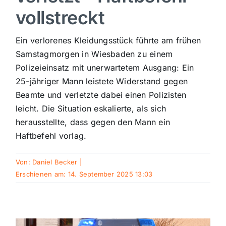
vollstreckt
Sport
Ein verlorenes Kleidungsstück führte am frühen
Kultur
Samstagmorgen in Wiesbaden zu einem
Polizeieinsatz mit unerwartetem Ausgang: Ein
25-jähriger Mann leistete Widerstand gegen
Panorama
Beamte und verletzte dabei einen Polizisten
leicht. Die Situation eskalierte, als sich
Mein Stadtteil
herausstellte, dass gegen den Mann ein
Haftbefehl vorlag.
Galerie
Von:
Daniel Becker
|
Erschienen am: 14. September 2025 13:03
Verkehrsmeldungen
Polizeimeldungen