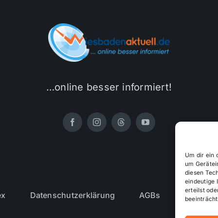
…online besser informiert!
Um dir ein 
um Gerätei
diesen Tec
eindeutige 
erteilst o
ex
Datenschutzerklärung
AGBs
Cookie-R
beeinträcht