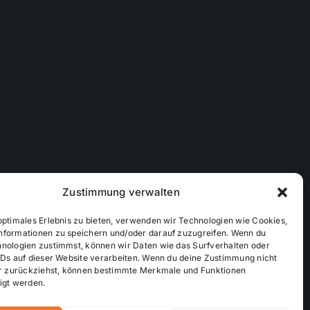
Zustimmung verwalten
optimales Erlebnis zu bieten, verwenden wir Technologien wie Cookies,
nformationen zu speichern und/oder darauf zuzugreifen. Wenn du
hnologien zustimmst, können wir Daten wie das Surfverhalten oder
IDs auf dieser Website verarbeiten. Wenn du deine Zustimmung nicht
der zurückziehst, können bestimmte Merkmale und Funktionen
ichtlinie (EU)
Mediendaten
igt werden.