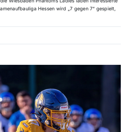
 die Wiesbaden Phantoms Ladies laden interessierte
 Damenaufbauliga Hessen wird „7 gegen 7“ gespielt,