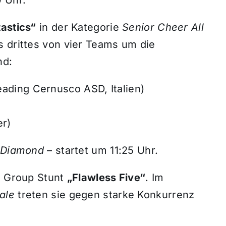
astics“
in der Kategorie
Senior Cheer All
s drittes von vier Teams um die
nd:
eading Cernusco ASD, Italien)
r)
s Diamond
– startet um 11:25 Uhr.
en Group Stunt
„Flawless Five“
. Im
ale
treten sie gegen starke Konkurrenz