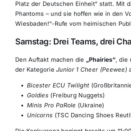
Platz der Deutschen Einheit“ statt. Mit
Phantoms – und sie hoffen wie in den V
Wiesbaden!“-Rufe vom heimischen Publ
Samstag: Drei Teams, drei Ch
Den Auftakt machen die
„Phairies“
, die
der Kategorie
Junior 1 Cheer (Peewee)
a
Bicester ECU Twilight
(Großbritanni
Goldies
(Freiburg Nuggets)
Minis Pro PaRole
(Ukraine)
Unicorns
(TSC Dancing Shoes Reutl
Die Konkurrenz beginnt bereits um 11:0