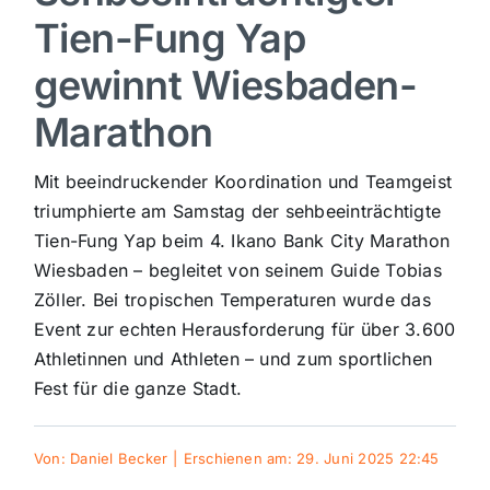
Tien-Fung Yap
Sport
gewinnt Wiesbaden-
Kultur
Marathon
Mit beeindruckender Koordination und Teamgeist
Panorama
triumphierte am Samstag der sehbeeinträchtigte
Tien-Fung Yap beim 4. Ikano Bank City Marathon
Mein Stadtteil
Wiesbaden – begleitet von seinem Guide Tobias
Zöller. Bei tropischen Temperaturen wurde das
Galerie
Event zur echten Herausforderung für über 3.600
Athletinnen und Athleten – und zum sportlichen
Fest für die ganze Stadt.
Verkehrsmeldungen
Von:
Daniel Becker
|
Erschienen am: 29. Juni 2025 22:45
Polizeimeldungen