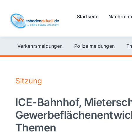
Skip
to
Startseite
Nachricht
content
Verkehrsmeldungen
Polizeimeldungen
Th
Sitzung
ICE-Bahnhof, Mietersc
Gewerbeflächenentwic
Themen