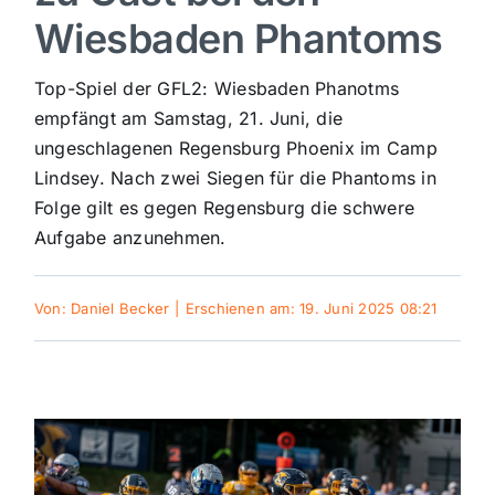
Wiesbaden Phantoms
Sport
Top-Spiel der GFL2: Wiesbaden Phanotms
Kultur
empfängt am Samstag, 21. Juni, die
ungeschlagenen Regensburg Phoenix im Camp
Lindsey. Nach zwei Siegen für die Phantoms in
Panorama
Folge gilt es gegen Regensburg die schwere
Aufgabe anzunehmen.
Mein Stadtteil
Von:
Daniel Becker
|
Erschienen am: 19. Juni 2025 08:21
Galerie
Verkehrsmeldungen
Polizeimeldungen