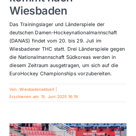
Wiesbaden
Sport
Das Trainingslager und Länderspiele der
Kultur
deutschen Damen-Hockeynationalmannschaft
(DANAS) findet vom 20. bis 29. Juli im
Wiesbadener THC statt. Drei Länderspiele gegen
Panorama
die Nationalmannschaft Südkoreas werden in
diesem Zeitraum ausgetragen, um sich auf die
Mein Stadtteil
EuroHockey Championships vorzubereiten.
Von:
Wiesbadenaktuell
|
Galerie
Erschienen am: 15. Juni 2025 16:19
Verkehrsmeldungen
Polizeimeldungen