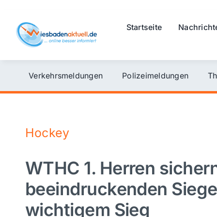
Skip
to
Startseite
Nachricht
content
Verkehrsmeldungen
Polizeimeldungen
Th
Hockey
WTHC 1. Herren sichern
beeindruckenden Siegen
wichtigem Sieg