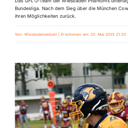
Das GFL-J-Team der Wiesbaden Phantoms unterlag
Bundesliga. Nach dem Sieg über die München Cowb
ihren Möglichkeiten zurück.
Von:
Wiesbadenaktuell
|
Erschienen am: 20. Mai 2025 21:33