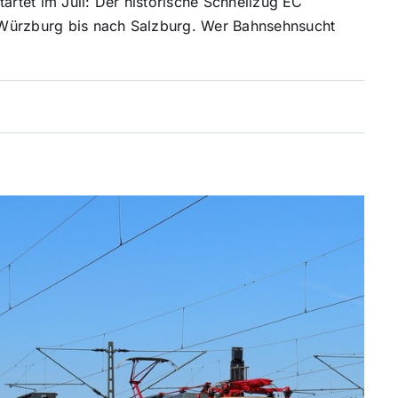
artet im Juli: Der historische Schnellzug EC
 Würzburg bis nach Salzburg. Wer Bahnsehnsucht