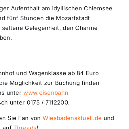
ger Aufenthalt am idyllischen Chiemsee
nd fünf Stunden die Mozartstadt
e seltene Gelegenheit, den Charme
eben.
ahnhof und Wagenklasse ab 84 Euro
 die Möglichkeit zur Buchung finden
ins unter
www.eisenbahn-
sch unter 0175 / 7112200.
den Sie Fan von
Wiesbadenaktuell.de
und
 auf
Threads
!