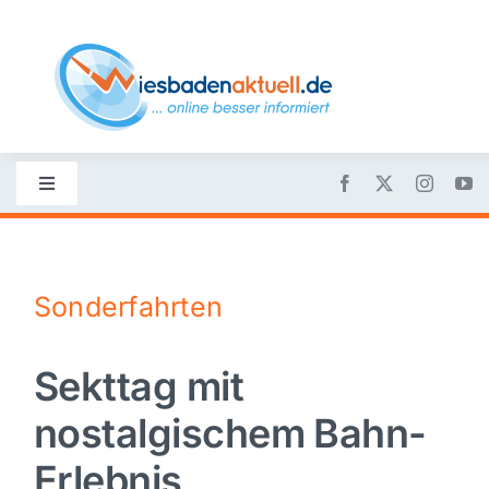
Skip
to
content
Toggle
Navigation
Startseite
Sonderfahrten
Nachrichten
Sekttag mit
Politik
nostalgischem Bahn-
Wirtschaft
Erlebnis