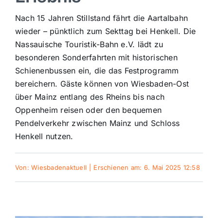
Sport
Nach 15 Jahren Stillstand fährt die Aartalbahn
wieder – pünktlich zum Sekttag bei Henkell. Die
Nassauische Touristik-Bahn e.V. lädt zu
Kultur
besonderen Sonderfahrten mit historischen
Schienenbussen ein, die das Festprogramm
Panorama
bereichern. Gäste können von Wiesbaden-Ost
über Mainz entlang des Rheins bis nach
Oppenheim reisen oder den bequemen
Mein Stadtteil
Pendelverkehr zwischen Mainz und Schloss
Henkell nutzen.
Galerie
Von:
Wiesbadenaktuell
|
Erschienen am: 6. Mai 2025 12:58
Verkehrsmeldungen
Polizeimeldungen