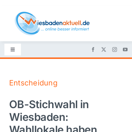
Skip
to
content
Toggle
Navigation
Startseite
Entscheidung
Nachrichten
OB-Stichwahl in
Politik
Wiesbaden:
Wirtschaft
Wahllokale haben