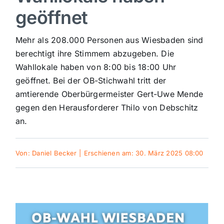
geöffnet
Sport
Mehr als 208.000 Personen aus Wiesbaden sind
Kultur
berechtigt ihre Stimmem abzugeben. Die
Wahllokale haben von 8:00 bis 18:00 Uhr
geöffnet. Bei der OB-Stichwahl tritt der
Panorama
amtierende Oberbürgermeister Gert-Uwe Mende
gegen den Herausforderer Thilo von Debschitz
Mein Stadtteil
an.
Galerie
Von:
Daniel Becker
|
Erschienen am: 30. März 2025 08:00
Verkehrsmeldungen
Polizeimeldungen