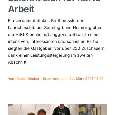
Arbeit
Sport
Ein verdammt dickes Brett musste der
Kultur
Ländchesclub am Sonntag beim Heimsieg über
die HSG Kleenheim/Langgöns bohren. In einer
intensiven, interessanten und schnellen Partie
Panorama
siegten die Gastgeber, vor über 250 Zuschauern,
dank einer Leistungssteigerung im zweiten
Mein Stadtteil
Abschnitt.
Galerie
Von:
Daniel Becker
|
Erschienen am: 24. März 2025 12:20
Verkehrsmeldungen
Polizeimeldungen