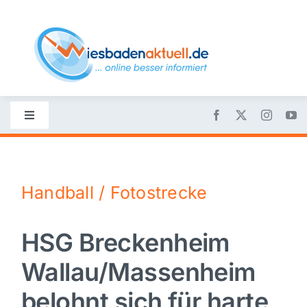
Skip
to
content
Toggle
Navigation
Startseite
Handball / Fotostrecke
Nachrichten
HSG Breckenheim
Politik
Wallau/Massenheim
Wirtschaft
belohnt sich für harte