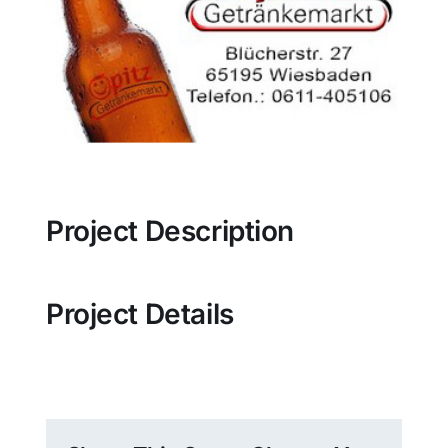
Sport
Kultur
Panorama
Project Description
Mein Stadtteil
Galerie
Project Details
Verkehrsmeldungen
Polizeimeldungen