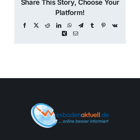
Share This Story, Choose Your
Platform!
Themen und Termine
Facebook
X
Reddit
LinkedIn
WhatsApp
Telegram
Tumblr
Pinterest
Vk
Xing
Email
Gewinnspiele